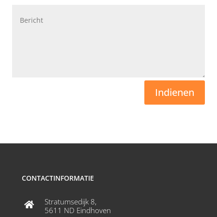
Indienen
CONTACTINFORMATIE
Stratumsedijk 8,

5611 ND Eindhoven