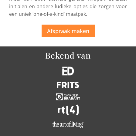
initialen en andere ludieke opties die zorgen voor
een uniek ‘one-of-a-kind’ maatpak.
Afspraak maken
Bekend van