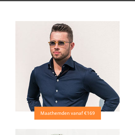
Maathemden vanaf €169