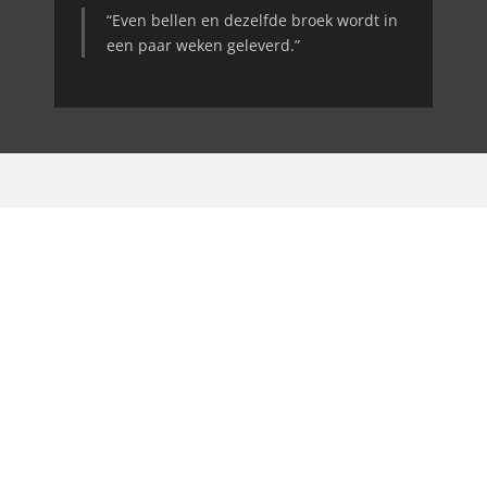
“Even bellen en dezelfde broek wordt in
een paar weken geleverd.”