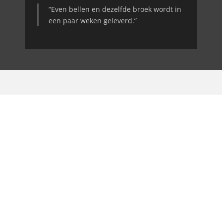
“Even bellen en dezelfde broek wordt in
een paar weken geleverd.”