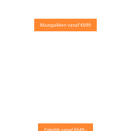
Maatpakken vanaf €699
Zakelijk vanaf €649,-