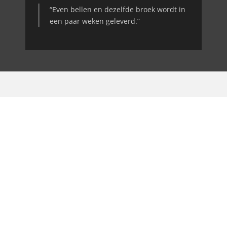
“Even bellen en dezelfde broek wordt in
een paar weken geleverd.”