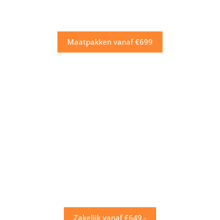
Maatpakken vanaf €699
Zakelijk vanaf €649,-