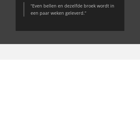
“Even bellen en dezelfde broek wordt in
een paar weken geleverd.”