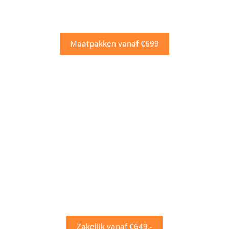
Maatpakken vanaf €699
Zakelijk vanaf €649,-