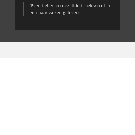
“Even bellen en dezelfde broek wordt in
een paar weken geleverd.”