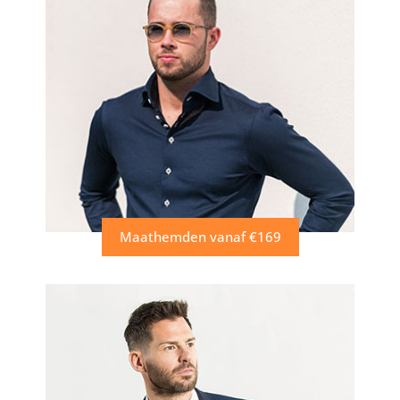
Maathemden vanaf €169