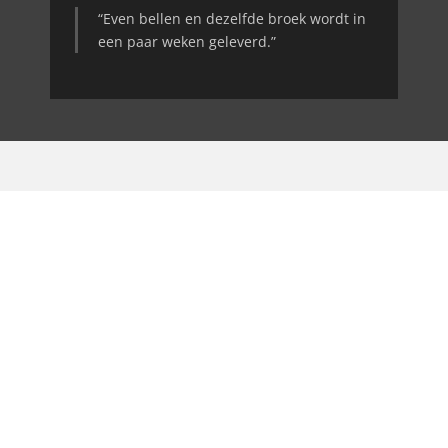
“Even bellen en dezelfde broek wordt in
een paar weken geleverd.”