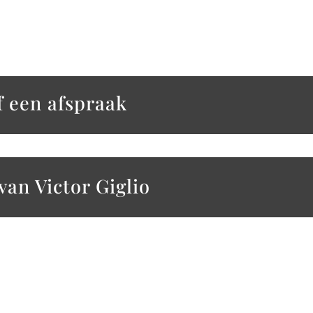
f een afspraak
van Victor Giglio
Tailord overhemden.