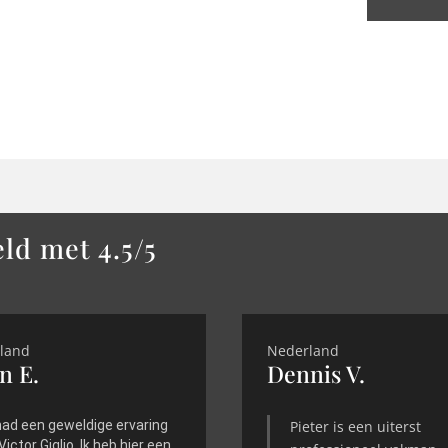
eld met 4.5/5
land
Nederland
n E.
Dennis V.
 had een geweldige ervaring
Pieter is een uiterst
 Victor Giglio. Ik heb hier een