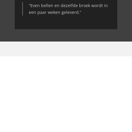
“Even bellen en dezelfde broek wordt in
een paar weken geleverd.”