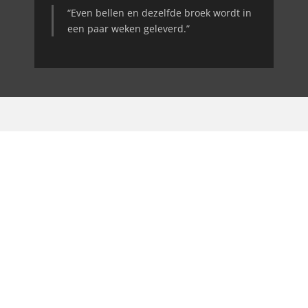
“Even bellen en dezelfde broek wordt in
een paar weken geleverd.”