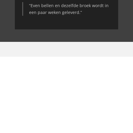
“Even bellen en dezelfde broek wordt in
een paar weken geleverd.”