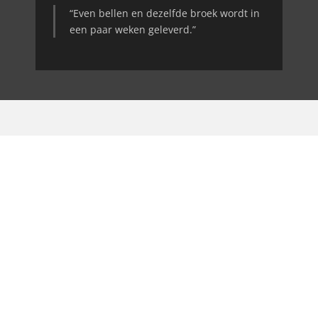
“Even bellen en dezelfde broek wordt in
een paar weken geleverd.”