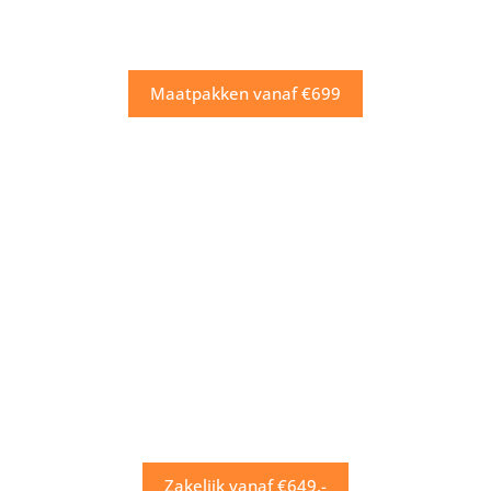
Maatpakken vanaf €699
Zakelijk vanaf €649,-