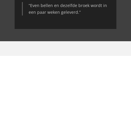
“Even bellen en dezelfde broek wordt in
een paar weken geleverd.”